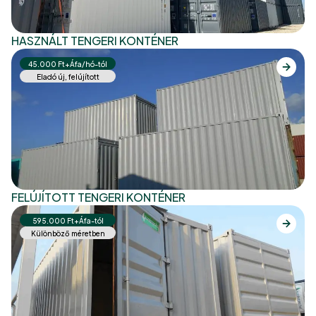
HASZNÁLT TENGERI KONTÉNER
45.000 Ft+Áfa/hó-tól
Eladó új, felújított
FELÚJÍTOTT TENGERI KONTÉNER
595.000 Ft+Áfa-tól
Különböző méretben