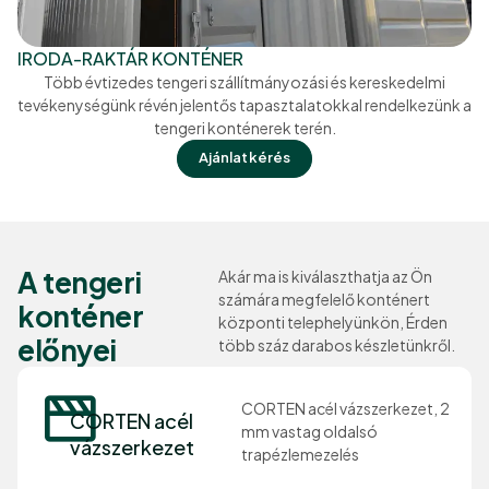
IRODA-RAKTÁR KONTÉNER
Több évtizedes tengeri szállítmányozási és kereskedelmi
tevékenységünk révén jelentős tapasztalatokkal rendelkezünk a
tengeri konténerek terén.
Ajánlatkérés
A tengeri
Akár ma is kiválaszthatja az Ön
számára megfelelő konténert
konténer
központi telephelyünkön, Érden
előnyei
több száz darabos készletünkről.
CORTEN acél vázszerkezet, 2
CORTEN acél
mm vastag oldalsó
vázszerkezet
trapézlemezelés