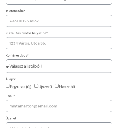
Telefonszám*
Kiszállítás pontos helyszíne*
Konténer típus*
Állapot
Egyutas (új)
Újszerű
Használt
Email*
Üzenet