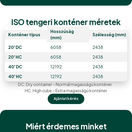
ISO tengeri konténer méretek
Hosszúság
Konténer típus
Szélesség (mm)
(mm)
20' DC
6058
2438
20' HC
6058
2438
40' DC
12192
2438
40' HC
12192
2438
DC: Dry container – Normál magasságú konténer
HC: High cube – Extra magasságú konténer
Ajánlatkérés
Miért érdemes minket