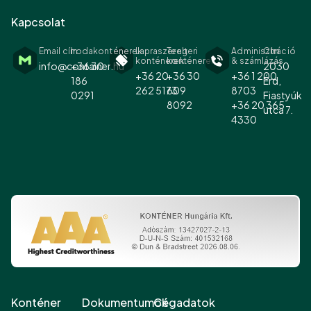
Kapcsolat
Email cím
Irodakonténerek
Lapraszerelt
Tengeri
Adminisztráció
Cím
konténerek
konténerek
& számlázás
info@container.hu
+36 30
2030
+36 20
+36 30
+36 1 200
186
Érd,
262 5173
609
8703
0291
Fiastyúk
8092
+36 20 365
utca 7.
4330
Konténer
Dokumentumok
Cégadatok