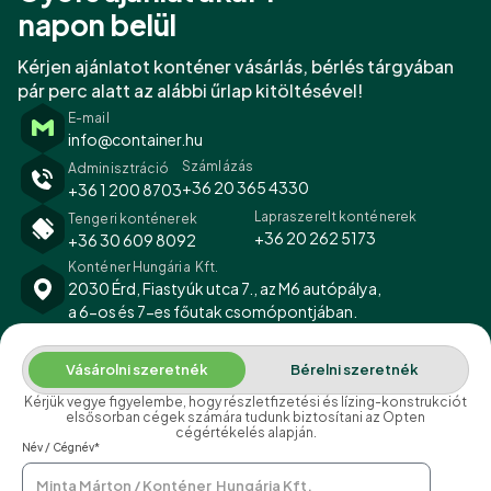
napon belül
Kérjen ajánlatot konténer vásárlás, bérlés tárgyában
pár perc alatt az alábbi űrlap kitöltésével!
E-mail
info@container.hu
Számlázás
Adminisztráció
+36 20 365 4330
+36 1 200 8703
Lapraszerelt konténerek
Tengeri konténerek
+36 20 262 5173
+36 30 609 8092
Konténer Hungária Kft.
2030 Érd, Fiastyúk utca 7., az M6 autópálya,
a 6-os és 7-es főutak csomópontjában.
Vásárolni szeretnék
Bérelni szeretnék
Kérjük vegye figyelembe, hogy részletfizetési és lízing-konstrukciót
elsősorban cégek számára tudunk biztosítani az Opten
cégértékelés alapján.
Név / Cégnév*