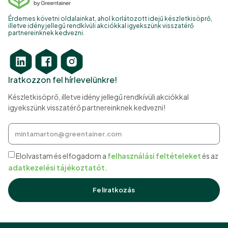
Érdemes követni oldalainkat, ahol korlátozott idejű készletkisöprő,
illetve idény jellegű rendkívüli akciókkal igyekszünk visszatérő
partnereinknek kedvezni.
Iratkozzon fel hírlevelünkre!
Készletkisöprő, illetve idény jellegű rendkívüli akciókkal
igyekszünk visszatérő partnereinknek kedvezni!
Elolvastam és elfogadom a
felhasználási feltételeket
és az
adatkezelési tájékoztatót.
Feliratkozás