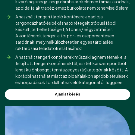
kizárólag a négy-négy darab sarokelemen támaszkodnak,
az oldalfalak trapéz lemez burkolata nem teherviselő elem
A használt tengeri tároló konténerek padlója
targoncázható és békázható rétegelt trópusi fából
készült, terhelhetősége 1,6 tonna / négyzetméter.
A konténerek tengeri ajtói por- és cseppmentesen
záródnak, mely nélkülözhetetlen egyes tárolási és
raktározási feladatok ellátásához
A használt tengeri konténerek műszakilag nem térnek el a
felújított tengeri konténerektől, esztétikai szempontból
lehet különbséget tenni az egyes (ár)kategóriák között. A
korábbi használat miatt az oldalfalakon apróbb sérülések
és horpadások fordulhatnak elő kategóriától függően.
Ajánlatkérés