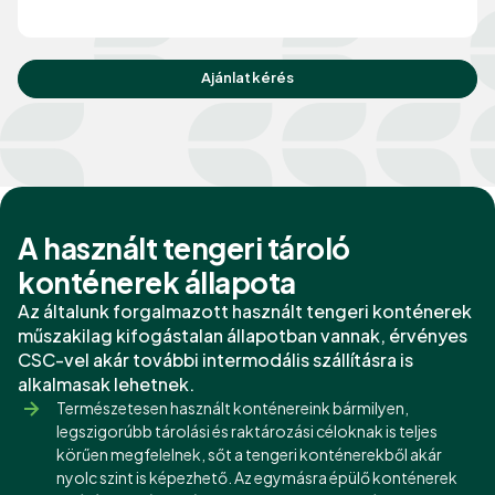
Ajánlatkérés
A használt tengeri tároló
konténerek állapota
Az általunk forgalmazott használt tengeri konténerek
műszakilag kifogástalan állapotban vannak, érvényes
CSC-vel akár további intermodális szállításra is
alkalmasak lehetnek.
Természetesen használt konténereink bármilyen,
legszigorúbb tárolási és raktározási céloknak is teljes
körűen megfelelnek, sőt a tengeri konténerekből akár
nyolc szint is képezhető. Az egymásra épülő konténerek