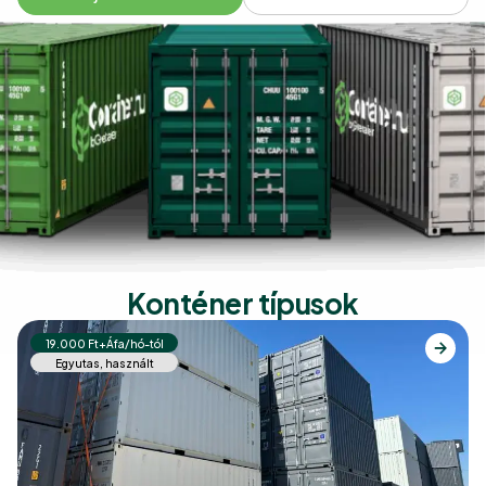
Konténer típusok
19.000 Ft+Áfa/hó-tól
Egyutas, használt