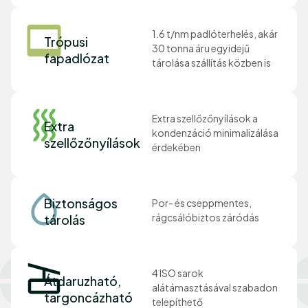
1.6 t/nm padlóterhelés, akár
Trópusi
30 tonna áru egyidejű
fapadlózat
tárolása szállítás közben is
Extra szellőzőnyílások a
Extra
kondenzáció minimalizálása
szellőzőnyílások
érdekében
Biztonságos
Por- és cseppmentes,
rágcsálóbiztos záródás
tárolás
4 ISO sarok
Átdaruzható,
alátámasztásával szabadon
targoncázható
telepíthető