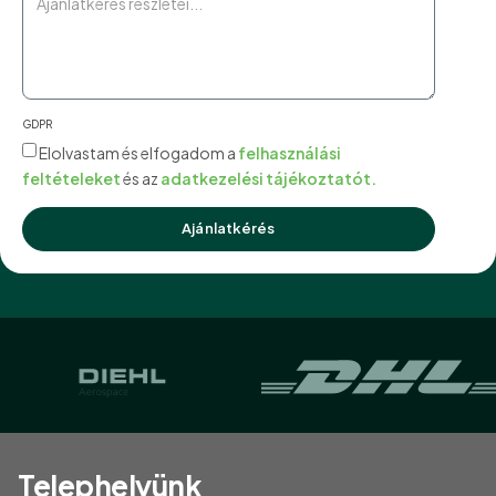
GDPR
Elolvastam és elfogadom a
felhasználási
feltételeket
és az
adatkezelési tájékoztatót.
Ajánlatkérés
Telephelyünk