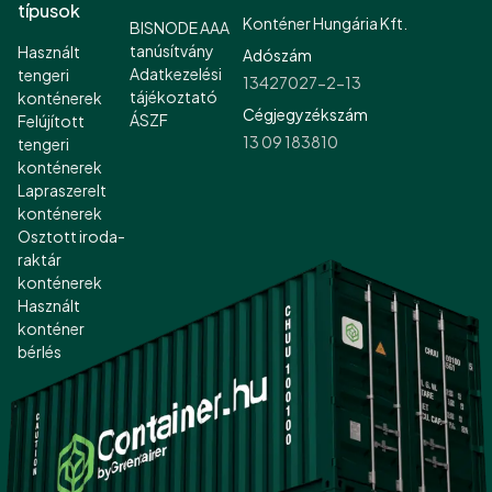
típusok
Konténer Hungária Kft.
BISNODE AAA
tanúsítvány
Használt
Adószám
Adatkezelési
tengeri
13427027-2-13
tájékoztató
konténerek
Cégjegyzékszám
ÁSZF
Felújított
13 09 183810
tengeri
konténerek
Lapraszerelt
konténerek
Osztott iroda-
raktár
konténerek
Használt
konténer
bérlés