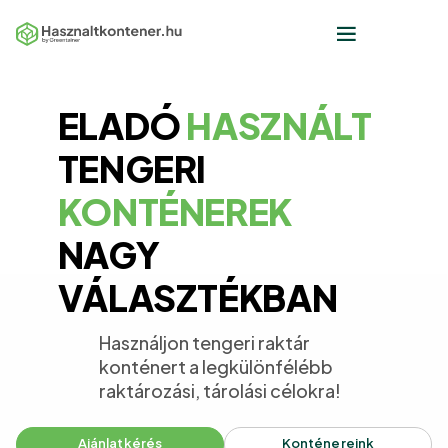
Eladó konténer
ELADÓ
HASZNÁLT
Lapraszerelt konténer
TENGERI
Konténer bérlés
KONTÉNEREK
Kapcsolat
NAGY
VÁLASZTÉKBAN
Ajánlatkérés
Használjon tengeri raktár
konténert a legkülönfélébb
raktározási, tárolási célokra!
Ajánlatkérés
Konténereink