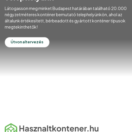
Látogasson meg minket Budapest határában található 20.000
négyzetméteres konténer bemutató telephelyünkön, ahol az
általunk értékesített, bérbeadott és gyártott konténer típusok
megtekinthetők!
Útvonaltervezés