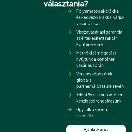
választania?
Folyamatos akciókkal
és kedvező árakkal várjuk
vásárlóinkat
Visszavásárlási garancia
az értékesített raktár
konténerekre
Mérnöki támogatást
nyújtunk a konténer
vásárlás során
Versenyképes árak
globális
partnerhálózatunk révén
Jelentős raktárkonténer
készlettel rendelkezünk
Ügyfélközpontú
szemlélet
Ajánlatkérés