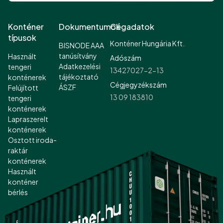
Konténer
Dokumentumok
Cégadatok
típusok
Konténer Hungária Kft.
BISNODE AAA
tanúsítvány
Használt
Adószám
Adatkezelési
tengeri
13427027-2-13
tájékoztató
konténerek
Cégjegyzékszám
ÁSZF
Felújított
13 09 183810
tengeri
konténerek
Lapraszerelt
konténerek
Osztott iroda-
raktár
konténerek
Használt
konténer
bérlés