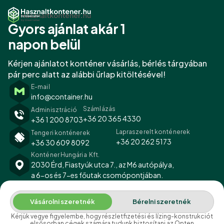
Gyors ajánlat akár 1
napon belül
Eladó konténer
Eladó konténer
Kérjen ajánlatot konténer vásárlás, bérlés tárgyában
pár perc alatt az alábbi űrlap kitöltésével!
Lapraszerelt konténer
Lapraszerelt konténer
E-mail
Konténer bérlés
Konténer bérlés
info@container.hu
Számlázás
Adminisztráció
Kapcsolat
Kapcsolat
+36 20 365 4330
+36 1 200 8703
Lapraszerelt konténerek
Tengeri konténerek
+36 20 262 5173
+36 30 609 8092
Ajánlatkérés
Ajánlatkérés
Konténer Hungária Kft.
2030 Érd, Fiastyúk utca 7., az M6 autópálya,
a 6-os és 7-es főutak csomópontjában.
Vásárolni szeretnék
Bérelni szeretnék
Kérjük vegye figyelembe, hogy részletfizetési és lízing-konstrukciót
elsősorban cégek számára tudunk biztosítani az Opten