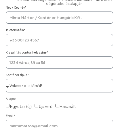
cégértékelés alapján.
Név / Cégnév*
Telefonszám*
Kiszállítás pontos helyszíne*
Konténer típus*
Állapot
Egyutas (új)
Újszerű
Használt
Email*