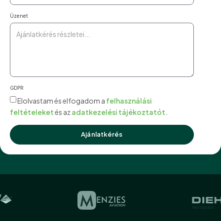
Üzenet
GDPR
Elolvastam és elfogadom a
felhasználási
feltételeket
és az
adatkezelési tájékoztatót.
Ajánlatkérés