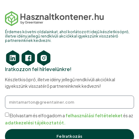
Érdemes követni oldalainkat, ahol korlátozott idejű készletkisöprő,
illetve idény jellegű rendkívüli akciókkal igyekszünk visszatérő
partnereinknek kedvezni.
Iratkozzon fel hírlevelünkre!
Készletkisöprő, illetve idény jellegű rendkívüli akciókkal
igyekszünk visszatérő partnereinknek kedvezni!
Elolvastam és elfogadom a
felhasználási feltételeket
és az
adatkezelési tájékoztatót.
Feliratkozás