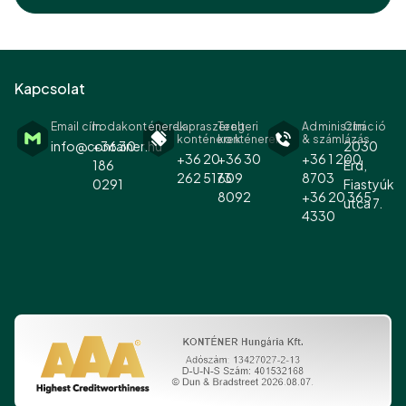
Kapcsolat
Email cím
Irodakonténerek
Lapraszerelt
Tengeri
Adminisztráció
Cím
konténerek
konténerek
& számlázás
info@container.hu
+36 30
2030
+36 20
+36 30
+36 1 200
186
Érd,
262 5173
609
8703
0291
Fiastyúk
8092
+36 20 365
utca 7.
4330