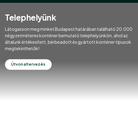
Telephelyünk
Látogasson meg minket Budapest határában található 20.000
négyzetméteres konténer bemutató telephelyünkön, ahol az
általunk értékesített, bérbeadott és gyártott konténer típusok
megtekinthetők!
Útvonaltervezés